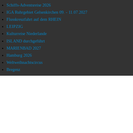
Schiffs-Adventsreise 2026
IGA Ruhrgebiet Gelsenkirchen 09. - 11.07.2027
Flusskreuzfahrt auf dem RHEIN
LEIPZIG
Kulturreise Niederlande
ISLAND durchgeführt
MARIENBAD 2027
Hamburg 2026
Weltweihnachtscircus
Bregenz