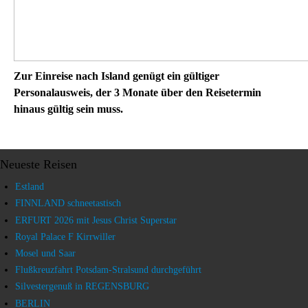
Zur Einreise nach Island genügt ein gültiger
Personalausweis, der 3 Monate über den Reisetermin
hinaus gültig sein muss.
Neueste Reisen
Estland
FINNLAND schneetastisch
ERFURT 2026 mit Jesus Christ Superstar
Royal Palace F Kirrwiller
Mosel und Saar
Flußkreuzfahrt Potsdam-Stralsund durchgeführt
Silvestergenuß in REGENSBURG
BERLIN