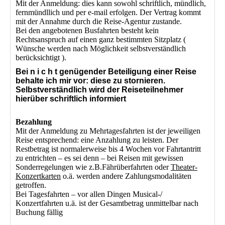
Mit der Anmeldung: dies kann sowohl schriftlich, mündlich,
fernmündllich und per e-mail erfolgen. Der Vertrag kommt
mit der Annahme durch die Reise-Agentur zustande.
Bei den angebotenen Busfahrten besteht kein
Rechtsanspruch auf einen ganz bestimmten Sitzplatz (
Wünsche werden nach Möglichkeit selbstverständlich
berücksichtigt ).
Bei n i c h t genügender Beteiligung einer Reise
behalte ich mir vor: diese zu stornieren.
Selbstverständlich wird der Reiseteilnehmer
hierüber schriftlich informiert
Bezahlung
Mit der Anmeldung zu Mehrtagesfahrten ist der jeweiligen
Reise entsprechend: eine Anzahlung zu leisten. Der
Restbetrag ist normalerweise bis 4 Wochen vor Fahrtantritt
zu entrichten – es sei denn – bei Reisen mit gewissen
Sonderregelungen wie z.B.Fährüberfahrten oder
Theater-
Konzertkarten
o.ä. werden andere Zahlungsmodalitäten
getroffen.
Bei Tagesfahrten – vor allen Dingen Musical-/
Konzertfahrten u.ä. ist der Gesamtbetrag unmittelbar nach
Buchung fällig