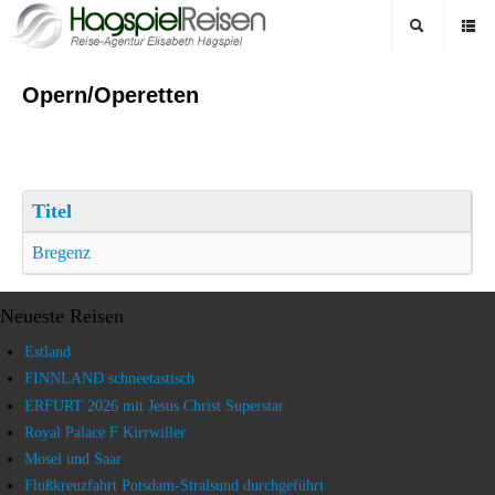
Opern/Operetten
Titel
Bregenz
Neueste Reisen
Estland
FINNLAND schneetastisch
ERFURT 2026 mit Jesus Christ Superstar
Royal Palace F Kirrwiller
Mosel und Saar
Flußkreuzfahrt Potsdam-Stralsund durchgeführt