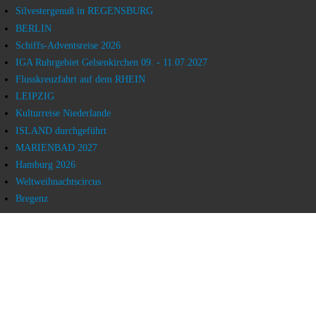
Silvestergenuß in REGENSBURG
BERLIN
Schiffs-Adventsreise 2026
IGA Ruhrgebiet Gelsenkirchen 09. - 11.07.2027
Flusskreuzfahrt auf dem RHEIN
LEIPZIG
Kulturreise Niederlande
ISLAND durchgeführt
MARIENBAD 2027
Hamburg 2026
Weltweihnachtscircus
Bregenz