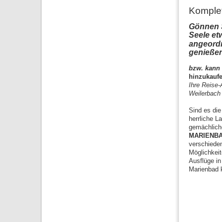
Komplet
Gönnen S
Seele et
angeord
genieße
bzw. kann
hinzukauf
Ihre Reise-
Weilerbach
Sind es die
herrliche L
gemächlich
MARIENB
verschieden
Möglichkeit
Ausflüge i
Marienbad k