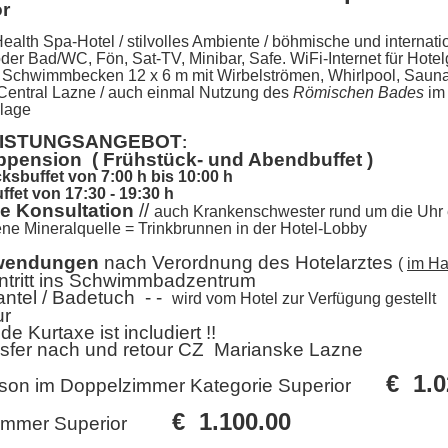
or
alth Spa-Hotel / stilvolles Ambiente / böhmische und internat
r Bad/WC, Fön, Sat-TV, Minibar, Safe. WiFi-Internet für Hotelgä
, Schwimmbecken 12 x 6 m mit Wirbelströmen, Whirlpool, Sauna
 Central Lazne / auch einmal Nutzung des
Römischen Bades
im 
nlage
EISTUNGSANGEBOT
:
bpension
( Frühstück- und Abendbuffet )
ksbuffet von 7:00 h bis 10:00 h
fet von 17:30 - 19:30 h
he Konsultation
//
auch Krankenschwester rund um die Uhr 
ne Mineralquelle = Trinkbrunnen in der Hotel-Lobby
endungen
nach Verordnung des Hotelarztes
(
im H
Eintritt ins Schwimmbadzentrum
tel / Badetuch - -
wird vom Hotel zur Verfügung gestellt
ur
de Kurtaxe ist includiert !!
sfer nach und retour CZ Marianske Lazne
€ 1.0
rson im Doppelzimmer Kategorie Superior
€ 1.100.00
zimmer Superior