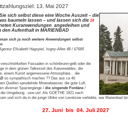
tzahlungsziel: 13. Mai 2027
ie sich selbst diese eine Woche Auszeit – die
was baumeln lassen –
und lassen sich die
14
neten Kuranwendungen angedeihen und
n den Aufenthalt in MARIENBAD
 man sich ja noch weitere Anwendungen
selbst
en
Agentur Elisabeth Hagspiel, Isigny-Allee 48 / 67685
 verschnörkelten Fassaden in schönbrunn-gelb oder die
age in dem grünen Talkessel des Kaiserwaldes, die
e, einem Kurort angemessene Atmosphäre... die
AD
so sympathisch machen ?? Das aus ca 40
en Quellen sprudelnde Mineralwasser, die gute Luft,
en diverser Spaziergänge /
die
singende
Fontäne
/
n die Umgebung...usw usf. Als GOETHE 1821 nach
am und sich da in die junge Ulrike von Levetzow verliebte, war Marienbad lä
27. Juni bis 04. Juli 2027