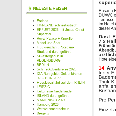
superi
NEUESTE REISEN
Ensana He
DU/WC ode
Terrasse
Estland
im Hotel
FINNLAND schneetastisch
dieser A
ERFURT 2026 mit Jesus Christ
Superstar
Das L
Royal Palace F Kirrwiller
7
x Hal
Mosel und Saar
Frühstüc
Flußkreuzfahrt Potsdam-
Abendbuf
Stralsund durchgeführt
ärztlic
Silvestergenuß in
Hoteleige
REGENSBURG
BERLIN
14
Anw
Schiffs-Adventsreise 2026
freier 
IGA Ruhrgebiet Gelsenkirchen
Bademan
09. - 11.07.2027
Trink-K
Flusskreuzfahrt auf dem RHEIN
anfallen
LEIPZIG
Bustran
Kulturreise Niederlande
ISLAND durchgeführt
Pro Pe
MARIENBAD 2027
Hamburg 2026
Weltweihnachtscircus
Einzel
Bregenz