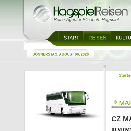
START
REISEN
KULT
DONNERSTAG, AUGUST 06, 2026
Starts
MA
CZ MA
in eine