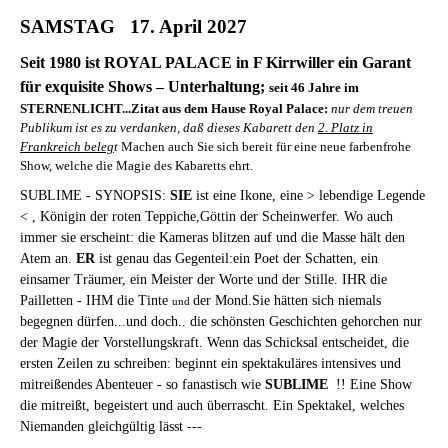
SAMSTAG 17. April 2027
Seit 1980 ist ROYAL PALACE in F Kirrwiller ein Garant
für exquisite Shows – Unterhaltung;
seit
46 Jahre im
STERNENLICHT...Zitat
aus dem Haus
e Royal Palace:
nur dem treuen
Publikum ist es zu verdanken,
daß dieses
Kabarett den
2. Platz in
Frankreich beleg
t
Machen auch Sie sich bereit für eine neue farbenfrohe
Show, welche die Magie des Kabaretts ehrt.
SUBLIME - SYNOPSIS:
SIE
ist eine Ikone, eine > lebendige Legende
< , Königin der roten Teppiche,Göttin der Scheinwerfer. Wo auch
immer sie erscheint: die Kameras blitzen auf und die Masse hält den
Atem an.
ER
ist genau das Gegenteil:ein Poet der Schatten, ein
einsamer Träumer, ein Meister der Worte und der Stille. IHR die
Pailletten - IHM die Tinte
der Mond.Sie hätten sich niemals
und
begegnen dürfen...und doch.. die schönsten Geschichten gehorchen nur
der Magie der Vorstellungskraft. Wenn das Schicksal entscheidet, die
ersten Zeilen zu schreiben: beginnt ein spektakuläres intensives und
mitreißendes Abenteuer - so fanastisch wie
SUBLIME
!! Eine Show
die mitreißt, begeistert und auch überrascht. Ein Spektakel, welches
Niemanden gleichgültig lässt ---