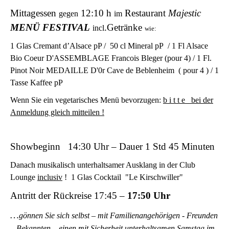
Mittagessen
12:10 h
Restaurant
Majestic
gegen
im
MENÜ FESTIVAL
.Getränke
incl
wie:
1 Glas Cremant d’Alsace pP / 50 cl Mineral pP / 1 Fl Alsace
Bio Coeur D'ASSEMBLAGE Francois Bleger (pour 4) / 1 Fl.
Pinot Noir MEDAILLE D'0r Cave de Beblenheim ( pour 4 ) / 1
Tasse Kaffee pP
Wenn Sie ein vegetarisches Menü bevorzugen:
b i t t e bei der
Anmeldung gleich mitteilen !
Showbeginn 14:30 Uhr – Dauer 1 Std 45 Minuten
Danach musikalisch unterhaltsamer Ausklang in der Club
Lounge
inclusiv
! 1 Glas Cocktail "Le Kirschwiller"
Antritt der Rückreise 17:45 –
17:50 Uhr
…
gönnen Sie sich selbst – mit Familienangehörigen - Freunden
– Bekannten – einen mit Sicherheit unterhaltsamen Samstag im