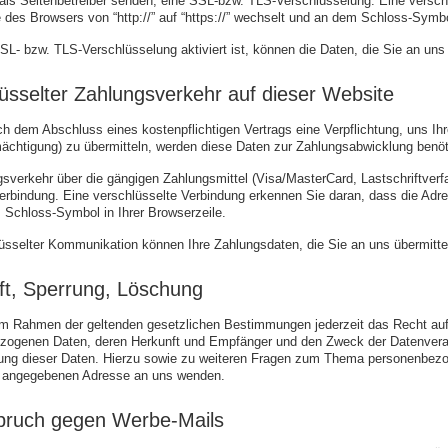
als Seitenbetreiber senden, eine SSL-bzw. TLS-Verschlüsselung. Eine versch
 des Browsers von “http://” auf “https://” wechselt und an dem Schloss-Symbol
L- bzw. TLS-Verschlüsselung aktiviert ist, können die Daten, die Sie an uns 
üsselter Zahlungsverkehr auf dieser Website
h dem Abschluss eines kostenpflichtigen Vertrags eine Verpflichtung, uns I
chtigung) zu übermitteln, werden diese Daten zur Zahlungsabwicklung benöt
sverkehr über die gängigen Zahlungsmittel (Visa/MasterCard, Lastschriftverfa
rbindung. Eine verschlüsselte Verbindung erkennen Sie daran, dass die Adress
 Schloss-Symbol in Ihrer Browserzeile.
üsselter Kommunikation können Ihre Zahlungsdaten, die Sie an uns übermittel
ft, Sperrung, Löschung
m Rahmen der geltenden gesetzlichen Bestimmungen jederzeit das Recht auf 
zogenen Daten, deren Herkunft und Empfänger und den Zweck der Datenverarb
ung dieser Daten. Hierzu sowie zu weiteren Fragen zum Thema personenbezog
angegebenen Adresse an uns wenden.
pruch gegen Werbe-Mails