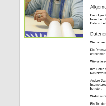
Allgem
Die folgend
besuchen. P
Datenschut
Datene
Wer ist ve
Die Datenv
entnehmen
Wie erfass
Ihre Daten 
Kontaktform
Andere Dat
Internetbro
betreten.
Wofür nutz
Ein Teil de