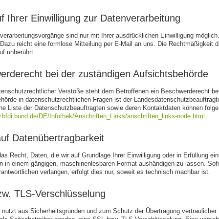
f Ihrer Einwilligung zur Datenverarbeitung
verarbeitungsvorgänge sind nur mit Ihrer ausdrücklichen Einwilligung möglich. S
 Dazu reicht eine formlose Mitteilung per E-Mail an uns. Die Rechtmäßigkeit d
f unberührt.
rderecht bei der zuständigen Aufsichtsbehörde
tenschutzrechtlicher Verstöße steht dem Betroffenen ein Beschwerderecht be
ehörde in datenschutzrechtlichen Fragen ist der Landesdatenschutzbeauftra
Eine Liste der Datenschutzbeauftragten sowie deren Kontaktdaten können fo
.bfdi.bund.de/DE/Infothek/Anschriften_Links/anschriften_links-node.html
.
uf Datenübertragbarkeit
as Recht, Daten, die wir auf Grundlage Ihrer Einwilligung oder in Erfüllung ein
en in einem gängigen, maschinenlesbaren Format aushändigen zu lassen. Sofe
antwortlichen verlangen, erfolgt dies nur, soweit es technisch machbar ist.
zw. TLS-Verschlüsselung
 nutzt aus Sicherheitsgründen und zum Schutz der Übertragung vertraulicher 