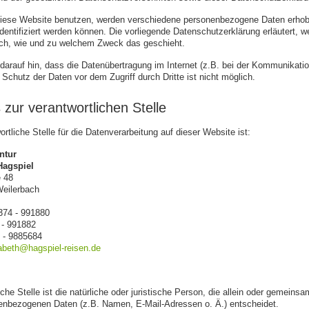
iese Website benutzen, werden verschiedene personenbezogene Daten erhob
identifiziert werden können. Die vorliegende Datenschutzerklärung erläutert, 
uch, wie und zu welchem Zweck das geschieht.
darauf hin, dass die Datenübertragung im Internet (z.B. bei der Kommunikati
 Schutz der Daten vor dem Zugriff durch Dritte ist nicht möglich.
 zur verantwortlichen Stelle
ortliche Stelle für die Datenverarbeitung auf dieser Website ist:
ntur
Hagspiel
e 48
Weilerbach
374 - 991880
 - 991882
2 - 9885684
sabeth@hagspiel-reisen.de
iche Stelle ist die natürliche oder juristische Person, die allein oder gemein
enbezogenen Daten (z.B. Namen, E-Mail-Adressen o. Ä.) entscheidet.