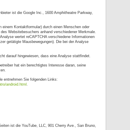
eter ist die Google Inc., 1600 Amphitheatre Parkway,
in einem Kontaktformular) durch einen Menschen oder
en des Websitebesuchers anhand verschiedener Merkmale.
ur Analyse wertet reCAPTCHA verschiedene Informationen
zer getätigte Mausbewegungen). Die bei der Analyse
t darauf hingewiesen, dass eine Analyse stattfindet.
etreiber hat ein berechtigtes Interesse daran, seine
zen.
e entnehmen Sie folgenden Links:
tro/android.html
.
Seiten ist die YouTube, LLC, 901 Cherry Ave., San Bruno,