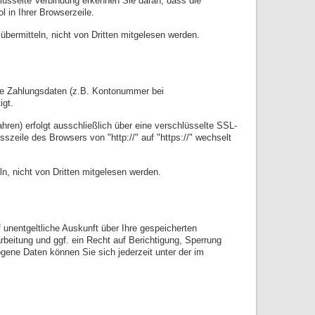
lüsselte Verbindung erkennen Sie daran, dass die
 in Ihrer Browserzeile.
übermitteln, nicht von Dritten mitgelesen werden.
hre Zahlungsdaten (z.B. Kontonummer bei
igt.
hren) erfolgt ausschließlich über eine verschlüsselte SSL-
zeile des Browsers von "http://" auf "https://" wechselt
n, nicht von Dritten mitgelesen werden.
unentgeltliche Auskunft über Ihre gespeicherten
eitung und ggf. ein Recht auf Berichtigung, Sperrung
ene Daten können Sie sich jederzeit unter der im