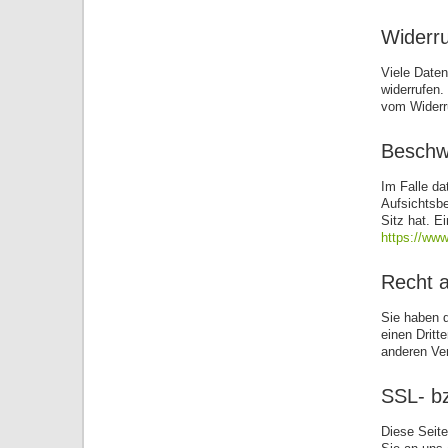
Widerru
Viele Daten
widerrufen.
vom Widerru
Beschwe
Im Falle da
Aufsichtsb
Sitz hat. 
https://www
Recht a
Sie haben d
einen Dritt
anderen Ver
SSL- b
Diese Seite