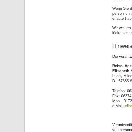
Wenn Sie d
persönlich 
erläutert a
Wir weisen 
lückenloser
Hinweis
Die verantw
Reise- Age
Elisabeth 
Isigny-Alle
D - 67685 
Telefon: 06
Fax: 06374
Mobil: 017
e-Mail:
eli
Verantwortl
von person