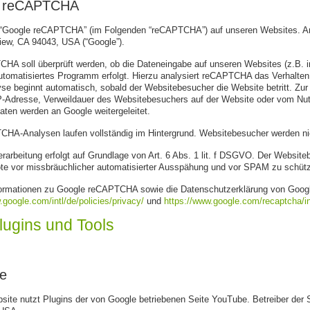
e reCAPTCHA
 “Google reCAPTCHA” (im Folgenden “reCAPTCHA”) auf unseren Websites. Anbi
iew, CA 94043, USA (“Google”).
CHA soll überprüft werden, ob die Dateneingabe auf unseren Websites (z.B. 
automatisiertes Programm erfolgt. Hierzu analysiert reCAPTCHA das Verhalt
yse beginnt automatisch, sobald der Websitebesucher die Website betritt. Z
IP-Adresse, Verweildauer des Websitebesuchers auf der Website oder vom Nut
aten werden an Google weitergeleitet.
HA-Analysen laufen vollständig im Hintergrund. Websitebesucher werden nich
rarbeitung erfolgt auf Grundlage von Art. 6 Abs. 1 lit. f DSGVO. Der Websiteb
e vor missbräuchlicher automatisierter Ausspähung und vor SPAM zu schüt
formationen zu Google reCAPTCHA sowie die Datenschutzerklärung von Googl
.google.com/intl/de/policies/privacy/
und
https://www.google.com/recaptcha/in
Plugins und Tools
e
ite nutzt Plugins der von Google betriebenen Seite YouTube. Betreiber der 