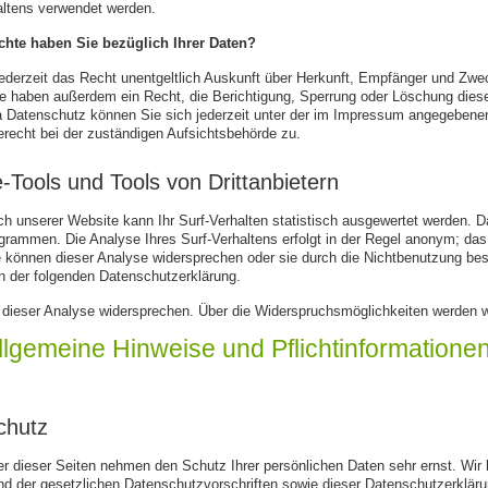
altens verwendet werden.
hte haben Sie bezüglich Ihrer Daten?
jederzeit das Recht unentgeltlich Auskunft über Herkunft, Empfänger und Zw
ie haben außerdem ein Recht, die Berichtigung, Sperrung oder Löschung dies
Datenschutz können Sie sich jederzeit unter der im Impressum angegebenen
recht bei der zuständigen Aufsichtsbehörde zu.
-Tools und Tools von Drittanbietern
 unserer Website kann Ihr Surf-Verhalten statistisch ausgewertet werden. D
rammen. Die Analyse Ihres Surf-Verhaltens erfolgt in der Regel anonym; das 
 können dieser Analyse widersprechen oder sie durch die Nichtbenutzung best
in der folgenden Datenschutzerklärung.
dieser Analyse widersprechen. Über die Widerspruchsmöglichkeiten werden wi
Allgemeine Hinweise und Pflichtinformatione
chutz
er dieser Seiten nehmen den Schutz Ihrer persönlichen Daten sehr ernst. Wi
d der gesetzlichen Datenschutzvorschriften sowie dieser Datenschutzerkläru