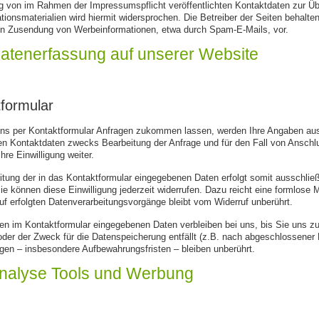
g von im Rahmen der Impressumspflicht veröffentlichten Kontaktdaten zur Üb
tionsmaterialien wird hiermit widersprochen. Die Betreiber der Seiten behalten
en Zusendung von Werbeinformationen, etwa durch Spam-E-Mails, vor.
Datenerfassung auf unserer Website
formular
ns per Kontaktformular Anfragen zukommen lassen, werden Ihre Angaben aus 
n Kontaktdaten zwecks Bearbeitung der Anfrage und für den Fall von Anschlu
hre Einwilligung weiter.
itung der in das Kontaktformular eingegebenen Daten erfolgt somit ausschließlic
 können diese Einwilligung jederzeit widerrufen. Dazu reicht eine formlose M
f erfolgten Datenverarbeitungsvorgänge bleibt vom Widerruf unberührt.
en im Kontaktformular eingegebenen Daten verbleiben bei uns, bis Sie uns zu
oder der Zweck für die Datenspeicherung entfällt (z.B. nach abgeschlossener 
en – insbesondere Aufbewahrungsfristen – bleiben unberührt.
Analyse Tools und Werbung