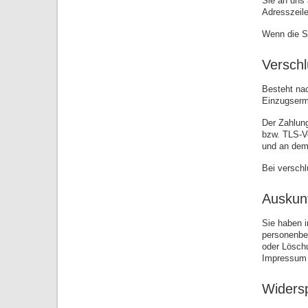
Sie an uns 
Adresszeile
Wenn die SS
Verschl
Besteht nac
Einzugsermä
Der Zahlung
bzw. TLS-Ve
und an dem
Bei verschl
Auskun
Sie haben i
personenbe
oder Lösch
Impressum 
Widers